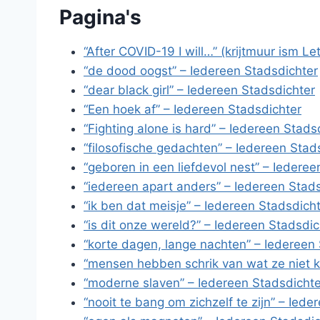
Pagina's
“After COVID-19 I will…” (krijtmuur ism L
“de dood oogst” – Iedereen Stadsdichter
“dear black girl” – Iedereen Stadsdichter
“Een hoek af” – Iedereen Stadsdichter
“Fighting alone is hard” – Iedereen Stads
“filosofische gedachten” – Iedereen Stad
“geboren in een liefdevol nest” – Iederee
“iedereen apart anders” – Iedereen Stad
“ik ben dat meisje” – Iedereen Stadsdich
“is dit onze wereld?” – Iedereen Stadsdic
“korte dagen, lange nachten” – Iedereen
“mensen hebben schrik van wat ze niet k
“moderne slaven” – Iedereen Stadsdichte
“nooit te bang om zichzelf te zijn” – Ied