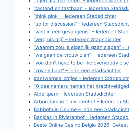
“ogen als magneten” – Iedereen Stadsdic
“tastend en tastbaar” – Iedereen Stadsdi
“think pink” – Iedereen Stadsdichter
“up for discussion” – Iedereen Stadsdicht
“vast in een gevangenis” – Iedereen Stad
“vergruis mij” – Iedereen Stadsdichter
“waarom zou je eigenlijk gaan slapen” – 
“we gaan de vrouw zien” – Iedereen Stad
“you don’t have to be like everybody els
“zoveel haat” – Iedereen Stadsdichter
#antwerpselichtjes – Iedereen Stadsdich
10 deelnemers namen het Krachtveldgedi
Albertpark – Iedereen Stadsdichter
Arboretum in ’t Rivierenhof – Iedereen S
Babbeltuin Deurne – Iedereen Stadsdich
Bankjes in Rivierenhof – Iedereen Stadsd
Beste Online Casino België 2026: Getest