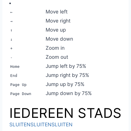
Move left
←
Move right
→
Move up
↑
Move down
↓
Zoom in
+
Zoom out
-
Jump left by 75%
Home
Jump right by 75%
End
Jump up by 75%
Page Up
Jump down by 75%
Page Down
IEDEREEN STADS
SLUITEN
SLUITEN
SLUITEN