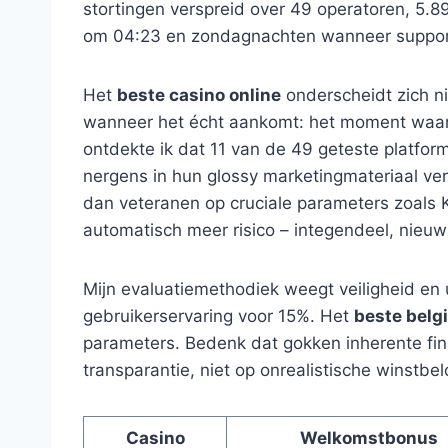
stortingen verspreid over 49 operatoren, 5.
om 04:23 en zondagnachten wanneer supportt
Het
beste casino online
onderscheidt zich n
wanneer het écht aankomt: het moment waarop
ontdekte ik dat 11 van de 49 geteste platfor
nergens in hun glossy marketingmateriaal ve
dan veteranen op cruciale parameters zoals
automatisch meer risico – integendeel, nie
Mijn evaluatiemethodiek weegt veiligheid en
gebruikerservaring voor 15%. Het
beste belg
parameters. Bedenk dat gokken inherente fin
transparantie, niet op onrealistische winstb
Casino
Welkomstbonus