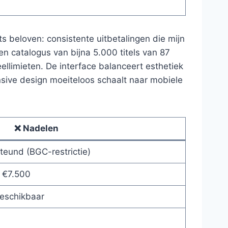
ts beloven: consistente uitbetalingen die mijn
en catalogus van bijna 5.000 titels van 87
ellimieten. De interface balanceert esthetiek
ponsive design moeiteloos schaalt naar mobiele
❌ Nadelen
teund (BGC-restrictie)
 €7.500
beschikbaar