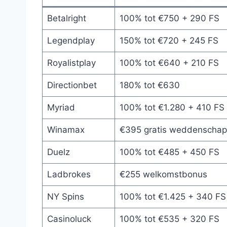
Betalright
100% tot €750 + 290 FS
Legendplay
150% tot €720 + 245 FS
Royalistplay
100% tot €640 + 210 FS
Directionbet
180% tot €630
Myriad
100% tot €1.280 + 410 FS
Winamax
€395 gratis weddenschap
Duelz
100% tot €485 + 450 FS
Ladbrokes
€255 welkomstbonus
NY Spins
100% tot €1.425 + 340 FS
Casinoluck
100% tot €535 + 320 FS