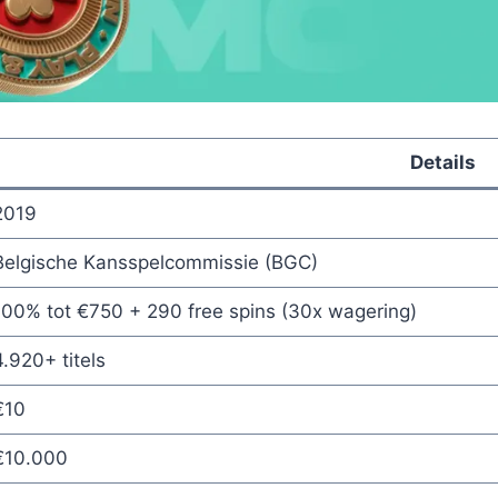
Details
2019
Belgische Kansspelcommissie (BGC)
100% tot €750 + 290 free spins (30x wagering)
4.920+ titels
€10
€10.000