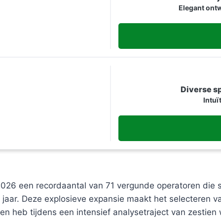
Elegant ontw
Diverse s
Intuï
i 2026 een recordaantal van 71 vergunde operatoren di
g jaar. Deze explosieve expansie maakt het selecteren v
ervaren heb tijdens een intensief analysetraject van zes