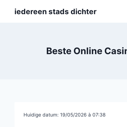
Skip
iedereen stads dichter
to
content
Beste Online Casi
Huidige datum: 19/05/2026 à 07:38