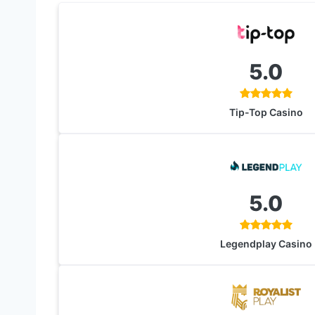
5.0
Tip-Top Casino
5.0
Legendplay Casino