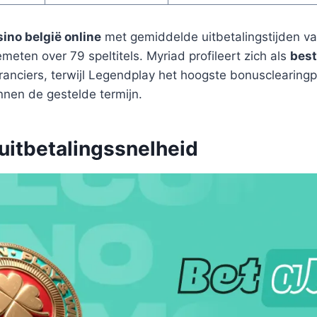
ino belgië online
met gemiddelde uitbetalingstijden va
ten over 79 speltitels. Myriad profileert zich als
best
eranciers, terwijl Legendplay het hoogste bonusclearin
nnen de gestelde termijn.
 uitbetalingssnelheid