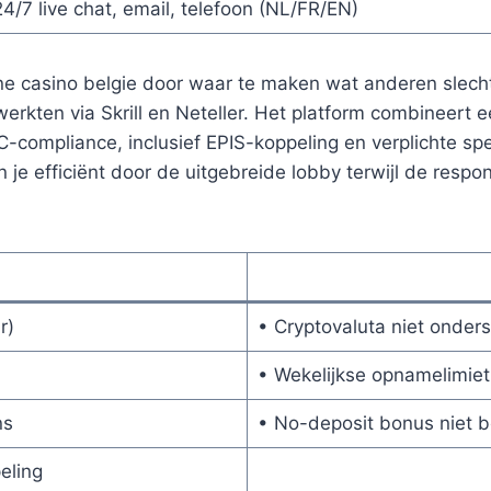
24/7 live chat, email, telefoon (NL/FR/EN)
nline casino belgie door waar te maken wat anderen slech
rkten via Skrill en Neteller. Het platform combineert e
-compliance, inclusief EPIS-koppeling en verplichte spe
eren je efficiënt door de uitgebreide lobby terwijl de res
r)
• Cryptovaluta niet onders
• Wekelijkse opnamelimiet
ns
• No-deposit bonus niet 
eling