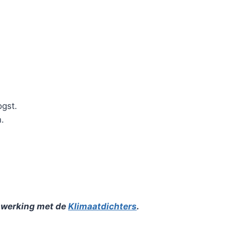
ogst.
.
nwerking met de
Klimaatdichters
.