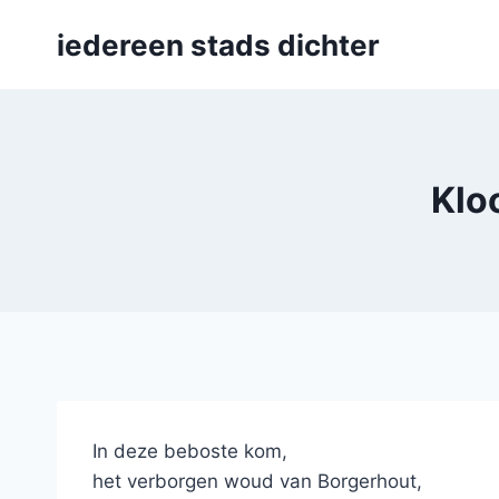
Skip
iedereen stads dichter
to
content
Klo
In deze beboste kom,
het verborgen woud van Borgerhout,