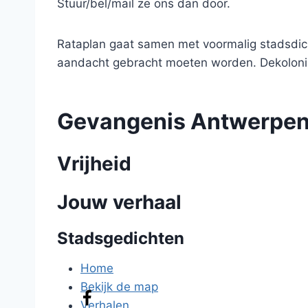
Stuur/bel/mail ze ons dan door.
Rataplan gaat samen met voormalig stadsdic
aandacht gebracht moeten worden. Dekolonis
Gevangenis Antwerpe
Vrijheid
Jouw verhaal
Stadsgedichten
Home
Bekijk de map
Verhalen