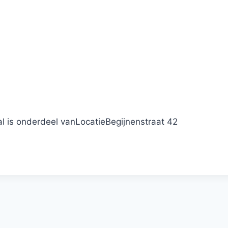
al is onderdeel van
Locatie
Begijnenstraat 42