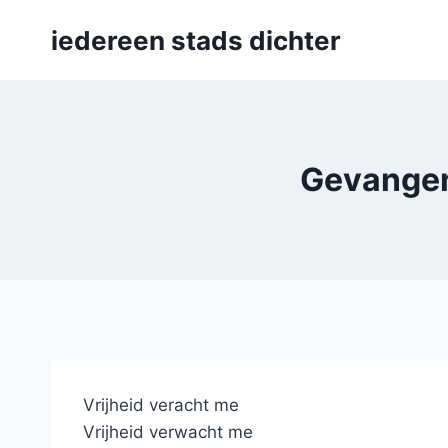
Skip
iedereen stads dichter
to
content
Gevangen
Vrijheid veracht me
Vrijheid verwacht me