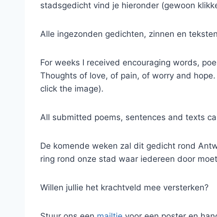
stadsgedicht vind je hieronder (gewoon klikk
Alle ingezonden gedichten, zinnen en teksten
For weeks I received encouraging words, po
Thoughts of love, of pain, of worry and hope.
click the image).
All submitted poems, sentences and texts c
De komende weken zal dit gedicht rond Antw
ring rond onze stad waar iedereen door moet 
Willen jullie het krachtveld mee versterken?
Stuur ons een
mailtje
voor een poster en hang