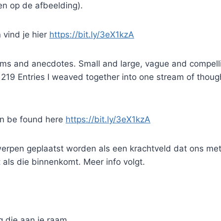
en op de afbeelding).
 vind je hier
https://bit.ly/3eX1kzA
ems and anecdotes. Small and large, vague and compell
 219 Entries I weaved together into one stream of thoug
an be found here
https://bit.ly/3eX1kzA
erpen geplaatst worden als een krachtveld dat ons met
als die binnenkomt. Meer info volgt.
 die aan je raam.