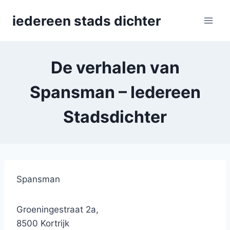
Skip
iedereen stads dichter
to
content
De verhalen van
Spansman – Iedereen
Stadsdichter
Spansman
Groeningestraat 2a,
8500 Kortrijk