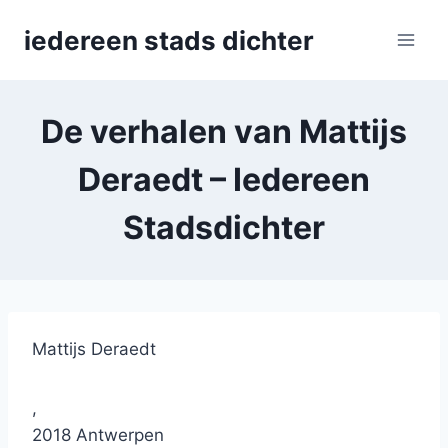
Skip
iedereen stads dichter
to
content
De verhalen van Mattijs
Deraedt – Iedereen
Stadsdichter
Mattijs Deraedt
,
2018 Antwerpen