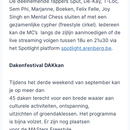
De deelnemende rappers Sput, De-Kay, T-Loc,
Sem Phi, Marjanne, Boeken, Felix Felle, Joy
Singh en Mental Chess sluiten af met een
gezamenlijke cypher (freestyle cirkel). Iedereen
kan de MC’s langs de zijlijn aanmoedigen of de
live streaming volgen tussen 18u en 21u30 via
het Spotlight platform
spotlight.arenberg.be
.
Dakenfestival DAKkan
Tijdens het derde weekend van september kan
je op meer dan
45 daken terecht voor een brede waaier aan
culturele activiteiten, ontspanning,
uitzichten of groendaklessen. Het programma
is bijna volzet. Er zijn nog plaatsen
voor de MASters Freestyle.