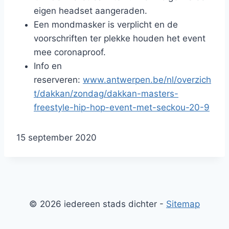
eigen headset aangeraden.
Een mondmasker is verplicht en de
voorschriften ter plekke houden het event
mee coronaproof.
Info en
reserveren:
www.antwerpen.be/nl/overzich
t/dakkan/zondag/dakkan-masters-
freestyle-hip-hop-event-met-seckou-20-9
G
15 september 2020
e
p
u
b
© 2026 iedereen stads dichter -
Sitemap
l
i