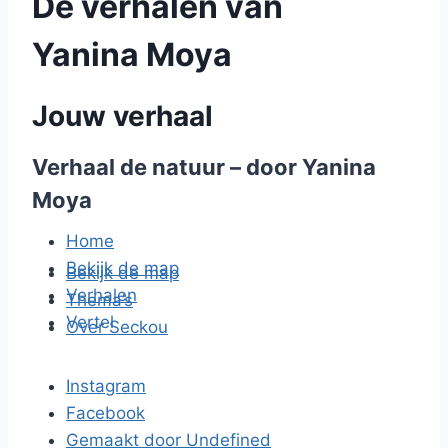
De verhalen van
Yanina Moya
Jouw verhaal
Verhaal de natuur – door Yanina
Moya
Home
Bekijk de map
Bekijk de map
Verhalen
Thema’s
Vertel
Over Seckou
Instagram
Facebook
Gemaakt door Undefined