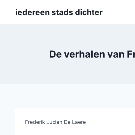
Skip
iedereen stads dichter
to
content
De verhalen van F
Frederik Lucien De Laere