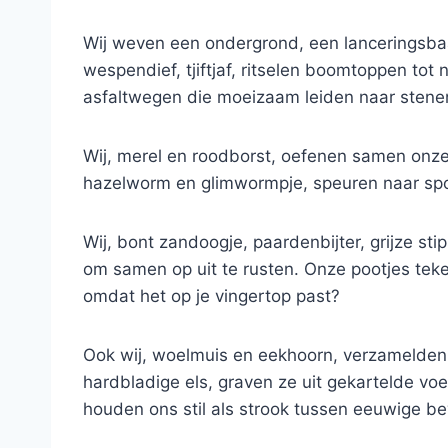
Wij weven een ondergrond, een lanceringsbaan
wespendief, tjiftjaf, ritselen boomtoppen tot 
asfaltwegen die moeizaam leiden naar stenen
Wij, merel en roodborst, oefenen samen onze 
hazelworm en glimwormpje, speuren naar spore
Wij, bont zandoogje, paardenbijter, grijze s
om samen op uit te rusten. Onze pootjes tek
omdat het op je vingertop past?
Ook wij, woelmuis en eekhoorn, verzamelden
hardbladige els, graven ze uit gekartelde voe
houden ons stil als strook tussen eeuwige b