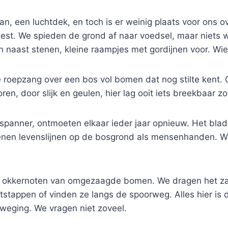
, een luchtdek, en toch is er weinig plaats voor ons ov
nest. We spieden de grond af naar voedsel, maar niets wa
 naast stenen, kleine raampjes met gordijnen voor. Wi
roepzang over een bos vol bomen dat nog stilte kent. On
n, door slijk en geulen, hier lag ooit iets breekbaar z
tipspanner, ontmoeten elkaar ieder jaar opnieuw. Het b
enen levenslijnen op de bosgrond als mensenhanden. Waa
 okkernoten van omgezaagde bomen. We dragen het zaad
tstappen of vinden ze langs de spoorweg. Alles hier is 
eweging. We vragen niet zoveel.