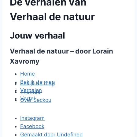
De verhalen van
Verhaal de natuur
Jouw verhaal
Verhaal de natuur – door Lorain
Xavromy
Home
Bekijk de map
Bekijk de map
Verhalen
Thema’s
Vertel
Over Seckou
Instagram
Facebook
Gemaakt door Undefined