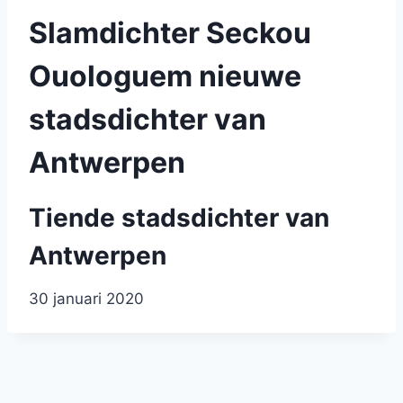
Slamdichter Seckou
Ouologuem nieuwe
stadsdichter van
Antwerpen
Tiende stadsdichter van
Antwerpen
G
30 januari 2020
e
p
u
b